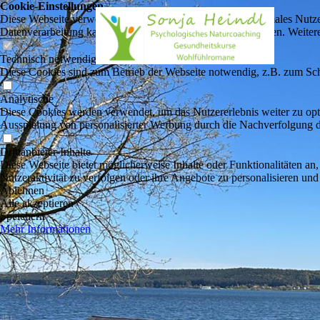
Cookie-Einstellungen
Diese Webseite verwendet Cookies, um Besuchern ein optimales Nutzerer
Datenverarbeitung kann dann auch in einem Drittland erfolgen. Weiter
Technisch notwendige
Diese Cookies sind zum Betrieb der Webseite notwendig, z.B. zum Sch
Analytische
Diese Cookies werden verwendet, um das Nutzererlebnis weiter zu optim
Ausspielung von personalisierter Werbung durch die Nachverfolgung de
Drittanbieter-Inhalte
Diese Webseite bietet möglicherweise Inhalte oder Funktionalitäten an,
Nutzeraktivität zu verfolgen oder ihre Angebote zu personalisieren und
Ablehnen
Alle akzeptieren
Speichern
Mehr Informationen