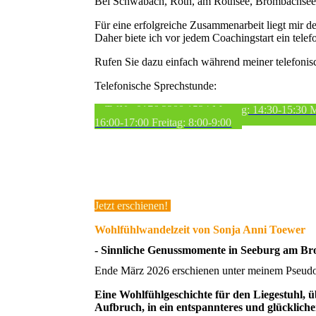
Bei Schwabach, Roth, am Rothsee, Brombachse
Für eine erfolgreiche Zusammenarbeit liegt mir 
Daher biete ich vor jedem Coachingstart ein tele
Rufen Sie dazu einfach während meiner telefonis
Telefonische Sprechstunde:
TelNr. 0176 2288 1534 Montag: 14:30-15:30 
16:00-17:00 Freitag: 8:00-9:00
Jetzt erschienen!
Wohlfühlwandelzeit von Sonja Anni Toewer
- Sinnliche Genussmomente in Seeburg am B
Ende März 2026 erschienen unter meinem Pseud
Eine Wohlfühlgeschichte für den Liegestuhl, ü
Aufbruch, in ein entspannteres und glücklich